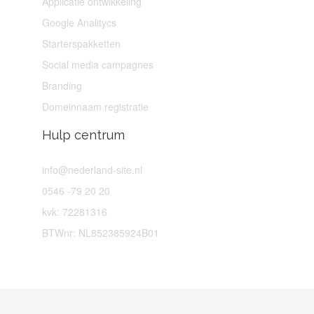
Applicatie ontwikkeling
Google Analitycs
Starterspakketten
Social media campagnes
Branding
Domeinnaam registratie
Hulp centrum
info@nederland-site.nl
0546 -79 20 20
kvk: 72281316
BTWnr: NL852385924B01