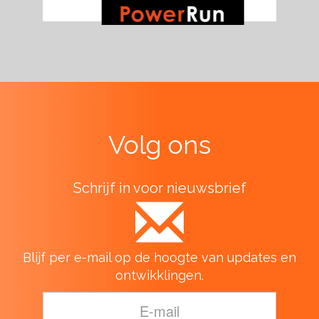
Volg ons
Schrijf in voor nieuwsbrief
Blijf per e-mail op de hoogte van updates en
ontwikklingen.