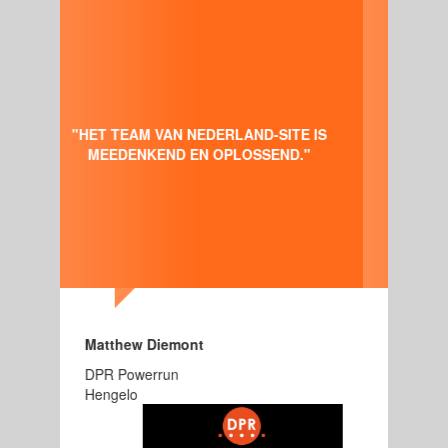
"BEN GOED TEVREDEN OVER DE
MENSEN VAN NEDERLAND-SITE, JE
 IS
KUNT ALLE HULP KRIJGEN DIE JE
"
WILT BIJ HET MAKEN VAN EEN MOOIE
WEBSITE."
Arend van der Weide
Tegelzetbedrijf AJ van der Weide
Wierden