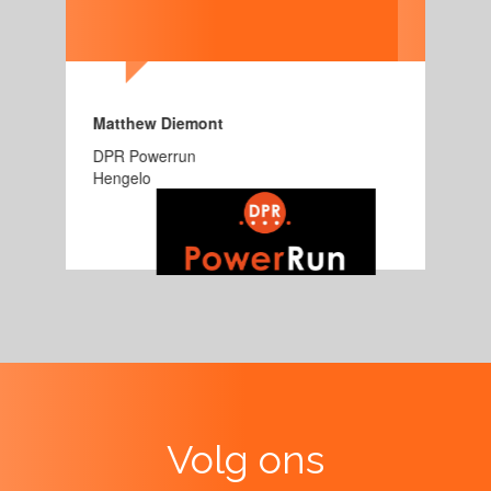
Arend van der Weide
Tegelzetbedrijf AJ van der Weide
Wierden
Volg ons