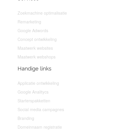
Zoekmachine optimalisatie
Remarketing
Google Adwords
Concept ontwikkeling
Maatwerk websites
Maatwerk webshops
Handige links
Applicatie ontwikkeling
Google Analitycs
Starterspakketten
Social media campagnes
Branding
Domeinnaam registratie